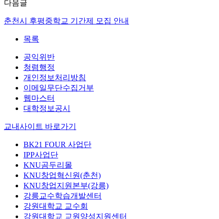
다음글
춘천시 후평중학교 기간제 모집 안내
목록
공익위반
청렴행정
개인정보처리방침
이메일무단수집거부
웹마스터
대학정보공시
교내사이트 바로가기
BK21 FOUR 사업단
IPP사업단
KNU곰두리몰
KNU창업혁신원(춘천)
KNU창업지원본부(강릉)
강릉교수학습개발센터
강원대학교 교수회
강원대학교 교원양성지원센터