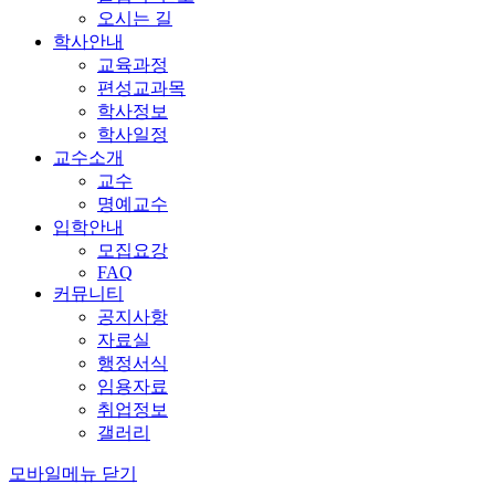
오시는 길
학사안내
교육과정
편성교과목
학사정보
학사일정
교수소개
교수
명예교수
입학안내
모집요강
FAQ
커뮤니티
공지사항
자료실
행정서식
임용자료
취업정보
갤러리
모바일메뉴 닫기