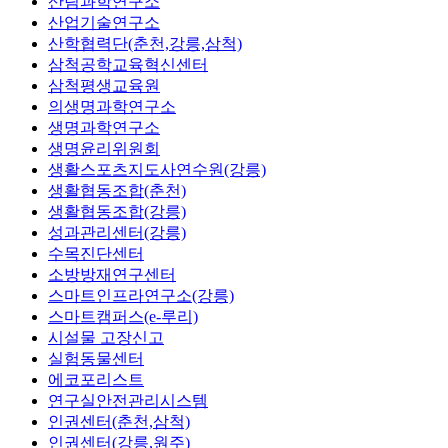
산림과학연구소
산업기술연구소
산학협력단(춘천,강릉,삼척)
삼척공학교육혁신센터
삼척평생교육원
의생명과학연구소
생명과학연구소
생명윤리위원회
생활스포츠지도사연수원(강릉)
생활협동조합(춘천)
생활협동조합(강릉)
성과관리센터(강릉)
수목진단센터
소방방재연구센터
스마트인프라연구소(강릉)
스마트캠퍼스(e-루리)
시설물 고장신고
실험동물센터
에코포리스트
연구실안전관리시스템
인권센터(춘천,삼척)
인권센터(강릉,원주)