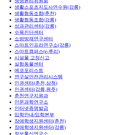
생명윤리위원회
생활스포츠지도사연수원(강릉)
생활협동조합(춘천)
생활협동조합(강릉)
성과관리센터(강릉)
수목진단센터
소방방재연구센터
스마트인프라연구소(강릉)
스마트캠퍼스(e-루리)
시설물 고장신고
실험동물센터
에코포리스트
연구실안전관리시스템
인권센터(춘천,삼척)
인권센터(강릉,원주)
춘천연구지원과
인문과학연구소
인터넷증명발급
입학안내/입학본부
장애학생지원센터(춘천)
장애학생지원센터(강릉)
정보통신연구소