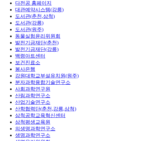
다전공 홈페이지
대관예약시스템(강릉)
도서관(춘천,삼척)
도서관(강릉)
도서관(원주)
동물실험윤리위원회
발전기금재단(춘천)
발전기금재단(강릉)
백령아트센터
보건진료소
봉사은행
강원대학교부설유치원(원주)
분자과학융합기술연구소
사회과학연구원
산림과학연구소
산업기술연구소
산학협력단(춘천,강릉,삼척)
삼척공학교육혁신센터
삼척평생교육원
의생명과학연구소
생명과학연구소